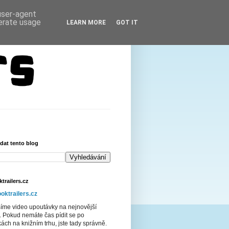
 user-agent
nerate usage
LEARN MORE
GOT IT
dat tento blog
trailers.cz
oktrailers.cz
šíme video upoutávky na nejnovější
. Pokud nemáte čas pídit se po
ách na knižním trhu, jste tady správně.