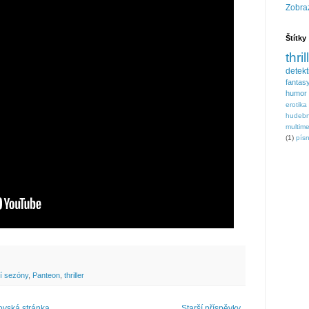
Zobraz
Štítky
thril
detek
fantas
humor
erotika
hudebn
multim
(1)
písn
í sezóny
,
Panteon
,
thriller
vská stránka
Starší příspěvky