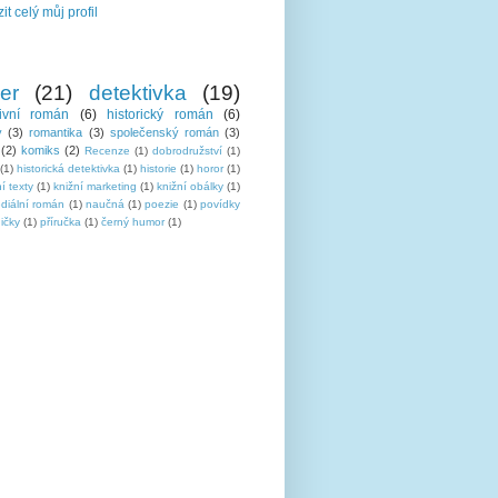
it celý můj profil
ler
(21)
detektivka
(19)
tivní román
(6)
historický román
(6)
y
(3)
romantika
(3)
společenský román
(3)
(2)
komiks
(2)
Recenze
(1)
dobrodružství
(1)
(1)
historická detektivka
(1)
historie
(1)
horor
(1)
í texty
(1)
knižní marketing
(1)
knižní obálky
(1)
ediální román
(1)
naučná
(1)
poezie
(1)
povídky
ičky
(1)
příručka
(1)
černý humor
(1)