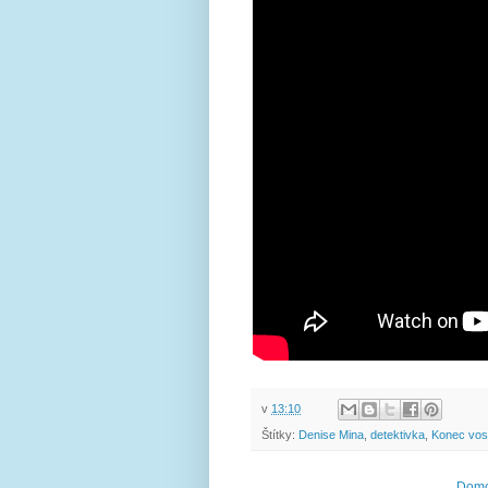
v
13:10
Štítky:
Denise Mina
,
detektivka
,
Konec vos
Domo