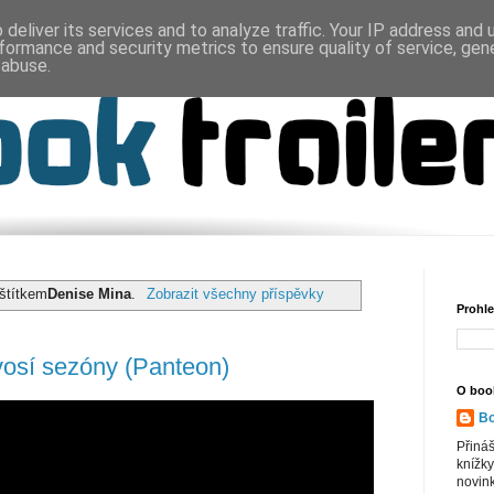
deliver its services and to analyze traffic. Your IP address and
formance and security metrics to ensure quality of service, ge
 abuse.
 štítkem
Denise Mina
.
Zobrazit všechny příspěvky
Prohle
vosí sezóny (Panteon)
O book
Bo
Přiná
knížky
novink