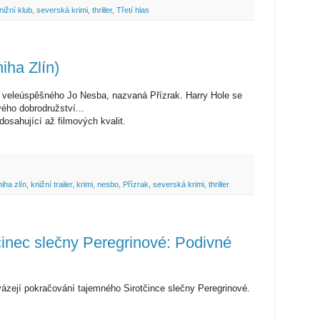
nižní klub
,
severská krimi
,
thriller
,
Třetí hlas
iha Zlín)
ha veleúspěšného Jo Nesba, nazvaná Přízrak. Harry Hole se
ého dobrodružství...
 dosahující až filmových kvalit.
niha zlín
,
knižní trailer
,
krimi
,
nesbo
,
Přízrak
,
severská krimi
,
thriller
inec slečny Peregrinové: Podivné
ovázejí pokračování tajemného Sirotčince slečny Peregrinové.