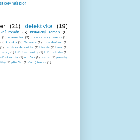
it celý můj profil
ler
(21)
detektivka
(19)
tivní román
(6)
historický román
(6)
y
(3)
romantika
(3)
společenský román
(3)
(2)
komiks
(2)
Recenze
(1)
dobrodružství
(1)
(1)
historická detektivka
(1)
historie
(1)
horor
(1)
í texty
(1)
knižní marketing
(1)
knižní obálky
(1)
ediální román
(1)
naučná
(1)
poezie
(1)
povídky
ičky
(1)
příručka
(1)
černý humor
(1)