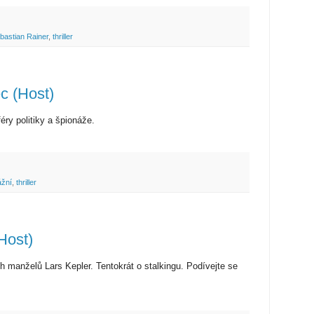
bastian Rainer
,
thriller
c (Host)
féry politiky a špionáže.
ážní
,
thriller
(Host)
ch manželů Lars Kepler. Tentokrát o stalkingu. Podívejte se