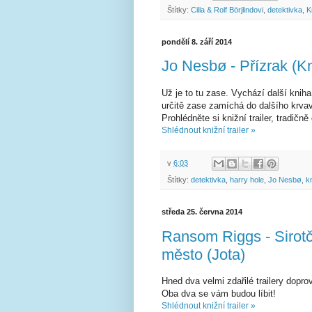
Štítky:
Cilla & Rolf Börjlindovi
,
detektivka
,
K
pondělí 8. září 2014
Jo Nesbø - Přízrak (Kn
Už je to tu zase. Vychází další kni
určitě zase zamíchá do dalšího krvav
Prohlédněte si knižní trailer, tradičně
Shlédnout knižní trailer »
v
6:03
Štítky:
detektivka
,
harry hole
,
Jo Nesbø
,
k
středa 25. června 2014
Ransom Riggs - Sirotč
město (Jota)
Hned dva velmi zdařilé trailery dopr
Oba dva se vám budou líbit!
Shlédnout knižní trailer »