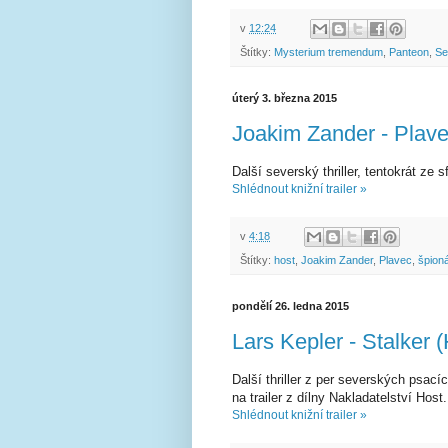
v
12:24
Štítky:
Mysterium tremendum
,
Panteon
,
Se
úterý 3. března 2015
Joakim Zander - Plave
Další severský thriller, tentokrát ze s
Shlédnout knižní trailer »
v
4:18
Štítky:
host
,
Joakim Zander
,
Plavec
,
špion
pondělí 26. ledna 2015
Lars Kepler - Stalker 
Další thriller z per severských psací
na trailer z dílny Nakladatelství Host.
Shlédnout knižní trailer »