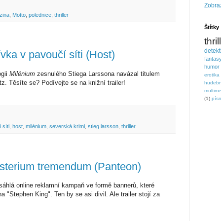
Zobraz
ezina
,
Motto
,
polednice
,
thriller
Štítky
thril
detek
vka v pavoučí síti (Host)
fantas
humor
ogii
Milénium
zesnulého Stiega Larssona navázal titulem
erotika
. Těsíte se? Podívejte se na knižní trailer!
hudebn
multim
(1)
písn
síti
,
host
,
milénium
,
severská krimi
,
stieg larsson
,
thriller
ysterium tremendum (Panteon)
sáhlá online reklamní kampaň ve formě bannerů, které
"Stephen King". Ten by se asi divil. Ale trailer stojí za