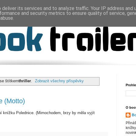
deliver its services and to analyze traffic. Your IP address and
formance and security metrics to ensure quality of service, ge
 abuse.
 se štítkem
thriller
.
Zobrazit všechny příspěvky
Prohle
e (Motto)
O book
ní knížku Polednice. (Mimochodem, brzy by měla vyjít
Bo
Přiná
knížky
novink