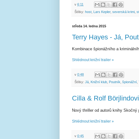
v
6:11
Štítky:
host
,
Lars Kepler
,
severská krimi
,
s
středa 14. ledna 2015
Terry Hayes - Já, Pout
Kombinace špionážního a kriminálního
Shlédnout knižní trailer »
v
0:48
Štítky:
Já
,
Knižní klub
,
Poutník
,
špionážní
,
Cilla & Rolf Börjlindovi
Nový thriller od autorů knihy Skočný p
Shlédnout knižní trailer »
v
0:45