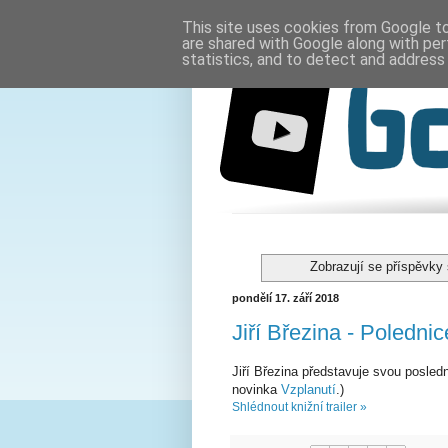
This site uses cookies from Google to 
are shared with Google along with per
statistics, and to detect and address
Zobrazují se příspěvky
pondělí 17. září 2018
Jiří Březina - Polednic
Jiří Březina představuje svou posled
novinka
Vzplanutí
.)
Shlédnout knižní trailer »