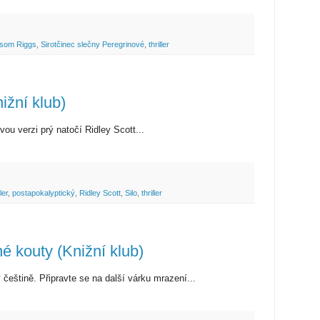
som Riggs
,
Sirotčinec slečny Peregrinové
,
thriller
ižní klub)
ovou verzi prý natočí Ridley Scott...
ler
,
postapokalyptický
,
Ridley Scott
,
Silo
,
thriller
é kouty (Knižní klub)
 češtině. Připravte se na další várku mrazení...