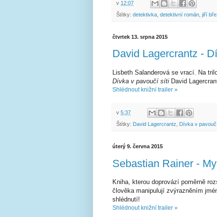
v
12:07
Štítky:
detektivka
,
detektivní román
,
jiří bř
čtvrtek 13. srpna 2015
David Lagercrantz - Dí
Lisbeth Salanderová se vrací. Na tril
Dívka v pavoučí síti
David Lagercrantz
Shlédnout knižní trailer »
v
5:37
Štítky:
David Lagercrantz
,
Dívka v pavoučí 
úterý 9. června 2015
Sebastian Rainer - M
Kniha, kterou doprovází poměrně roz
člověka manipulují zvýrazněním jména 
shlédnutí!
Shlédnout knižní trailer »