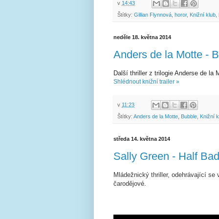
v
14:43
Štítky:
Gillian Flynnová
,
horor
,
Knižní klub
,
neděle 18. května 2014
Anders de la Motte - B
Další thriller z trilogie Anderse de
Shlédnout knižní trailer »
v
11:23
Štítky:
Anders de la Motte
,
Bubble
,
Knižní k
středa 14. května 2014
Sally Green - Half Bad
Mládežnický thriller, odehrávající se v
čarodějové.