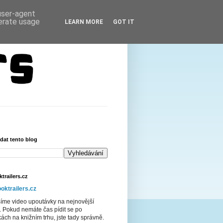
 user-agent
nerate usage
LEARN MORE
GOT IT
dat tento blog
trailers.cz
oktrailers.cz
šíme video upoutávky na nejnovější
. Pokud nemáte čas pídit se po
ách na knižním trhu, jste tady správně.