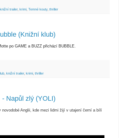
knižní trailer
,
krimi
,
Temné kouty
,
thriller
ubble (Knižní klub)
 la Motte po GAME a BUZZ přichází BUBBLE.
lub
,
knižní trailer
,
krimi
,
thriller
 - Napůl zlý (YOLI)
 novodobé Anglii, kde mezi lidmi žijí v utajení černí a bílí