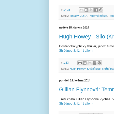
v
14:33
Štítky:
fantasy
,
JOTA
,
Podivné město
,
Ran
neděle 15. června 2014
Hugh Howey - Silo (Kn
Postapokalyptický thriller, jehož film
Shlédnout knižní trailer »
v
1:53
Štítky:
Hugh Howey
,
Knižní klub
,
knižní trai
pondělí 19. května 2014
Gillian Flynnová: Temn
Třetí kniha Gilian Flynnové vychází v
Shlédnout knižní trailer »