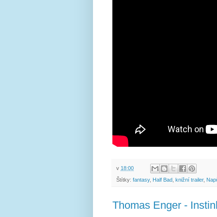
v
18:00
Štítky:
fantasy
,
Half Bad
,
knižní trailer
,
Napů
Thomas Enger - Insti