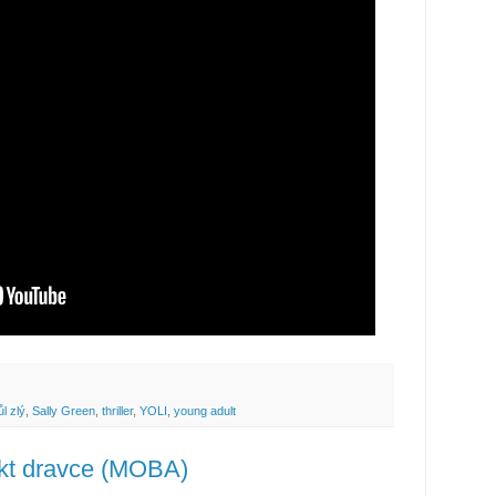
l zlý
,
Sally Green
,
thriller
,
YOLI
,
young adult
nkt dravce (MOBA)