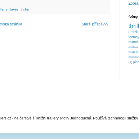
Zobraz
Terry Hayes
,
thriller
Štítky
vská stránka
Starší příspěvky
thril
detek
fantas
humor
erotika
hudebn
multim
(1)
písn
lers.cz - nejčerstvější knižní trailery. Motiv Jednoduchá. Používá technologii služby