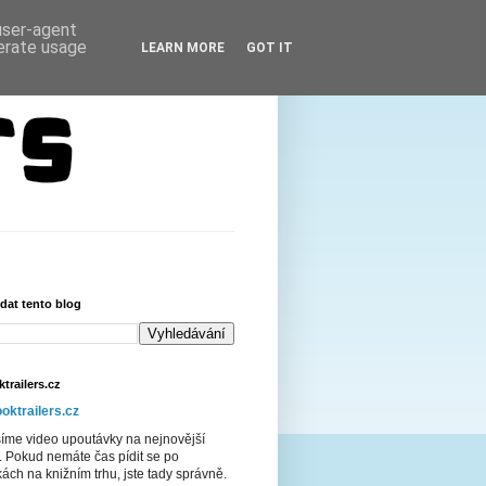
 user-agent
nerate usage
LEARN MORE
GOT IT
dat tento blog
trailers.cz
oktrailers.cz
šíme video upoutávky na nejnovější
. Pokud nemáte čas pídit se po
ách na knižním trhu, jste tady správně.