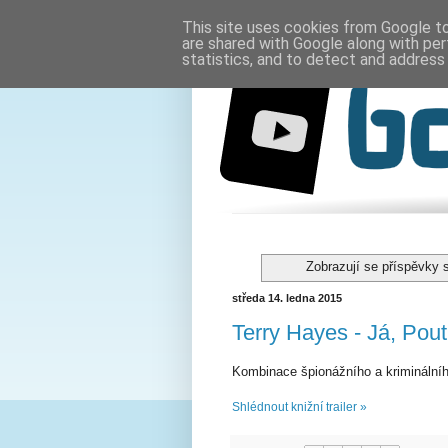
This site uses cookies from Google to 
are shared with Google along with per
statistics, and to detect and address
Zobrazují se příspěvky 
středa 14. ledna 2015
Terry Hayes - Já, Pout
Kombinace špionážního a kriminálního
Shlédnout knižní trailer »