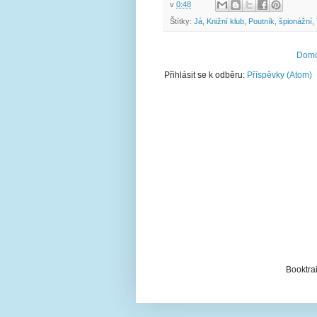
v
0:48
Štítky:
Já
,
Knižní klub
,
Poutník
,
špionážní
,
Domo
Přihlásit se k odběru:
Příspěvky (Atom)
Booktrai