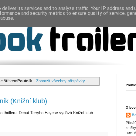
deliver its services and to analyze traffic. Your IP address and
formance and security metrics to ensure quality of service, ge
 abuse.
se štítkem
Poutník
.
Zobrazit všechny příspěvky
Prohle
ník (Knižní klub)
O book
 thrilleru. Debut Terryho Hayese vydává Knižní klub.
Bo
Přiná
knížky
novink