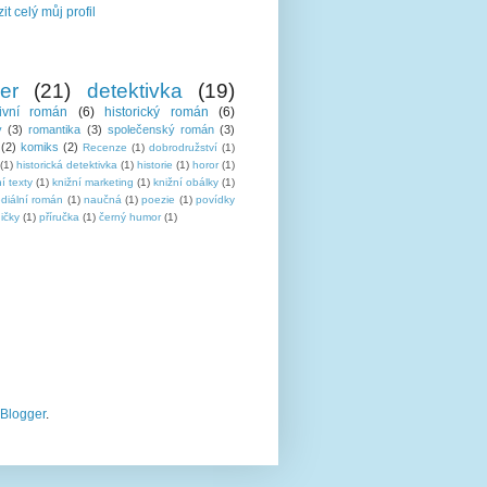
it celý můj profil
ler
(21)
detektivka
(19)
tivní román
(6)
historický román
(6)
y
(3)
romantika
(3)
společenský román
(3)
(2)
komiks
(2)
Recenze
(1)
dobrodružství
(1)
(1)
historická detektivka
(1)
historie
(1)
horor
(1)
í texty
(1)
knižní marketing
(1)
knižní obálky
(1)
ediální román
(1)
naučná
(1)
poezie
(1)
povídky
ičky
(1)
příručka
(1)
černý humor
(1)
Blogger
.