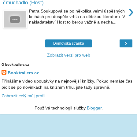
čmuchadlo (Host)
›
Petra Soukupová se po několika velmi úspěšných
knihách pro dospělé vrhla na dětskou literaturu. V
nakladatelství Host to berou vážně a necha...
›
Domovská stránka
Zobrazit verzi pro web
O booktrailers.cz
Booktrailers.cz
Přinášíme video upoutávky na nejnovější knížky. Pokud nemáte čas
pídit se po novinkách na knižním trhu, jste tady správně.
Zobrazit celý můj profil
Používá technologii služby
Blogger
.