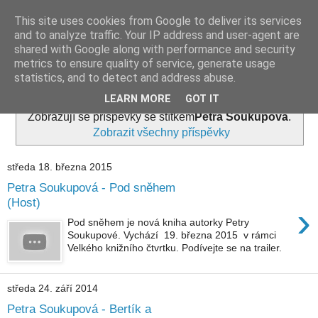
This site uses cookies from Google to deliver its services
and to analyze traffic. Your IP address and user-agent are
shared with Google along with performance and security
metrics to ensure quality of service, generate usage
statistics, and to detect and address abuse.
LEARN MORE
GOT IT
Zobrazují se příspěvky se štítkem
Petra Soukupová
.
Zobrazit všechny příspěvky
středa 18. března 2015
Petra Soukupová - Pod sněhem
(Host)
›
Pod sněhem je nová kniha autorky Petry
Soukupové. Vychází 19. března 2015 v rámci
Velkého knižního čtvrtku. Podívejte se na trailer.
středa 24. září 2014
Petra Soukupová - Bertík a