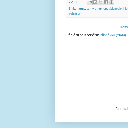
v
2:04
Štítky:
army
,
army shop
,
encyklopedie
,
his
vojenství
Domo
Přihlásit se k odběru:
Příspěvky (Atom)
Booktrai