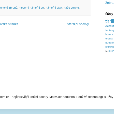
Zobraz
torické zbraně
,
moderní námořní boj
,
námořní bitvy
,
naše vojsko
,
Štítky
thril
vská stránka
Starší příspěvky
detek
fantas
humor
erotika
hudebn
multim
(1)
písn
lers.cz - nejčerstvější knižní trailery. Motiv Jednoduchá. Používá technologii služby