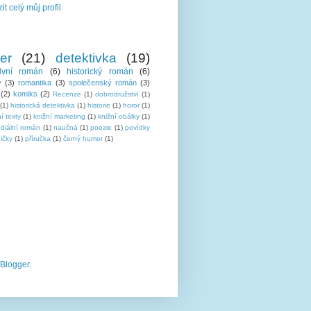
it celý můj profil
ler
(21)
detektivka
(19)
tivní román
(6)
historický román
(6)
y
(3)
romantika
(3)
společenský román
(3)
(2)
komiks
(2)
Recenze
(1)
dobrodružství
(1)
(1)
historická detektivka
(1)
historie
(1)
horor
(1)
í texty
(1)
knižní marketing
(1)
knižní obálky
(1)
ediální román
(1)
naučná
(1)
poezie
(1)
povídky
ičky
(1)
příručka
(1)
černý humor
(1)
Blogger
.