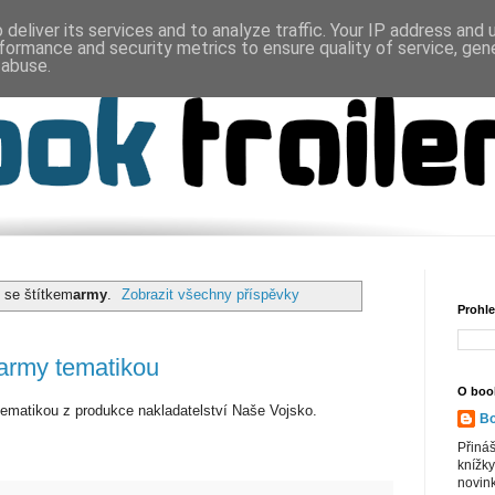
deliver its services and to analyze traffic. Your IP address and
formance and security metrics to ensure quality of service, ge
 abuse.
 se štítkem
army
.
Zobrazit všechny příspěvky
Prohle
 army tematikou
O book
tematikou z produkce nakladatelství Naše Vojsko.
Bo
Přiná
knížky
novink