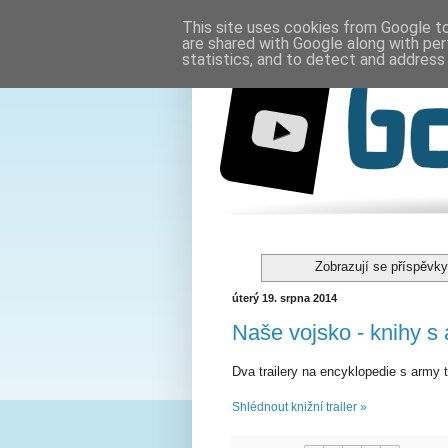
This site uses cookies from Google to 
are shared with Google along with per
statistics, and to detect and address
Zobrazují se příspěvky
úterý 19. srpna 2014
Naše vojsko - knihy s
Dva trailery na encyklopedie s army 
Shlédnout knižní trailer »