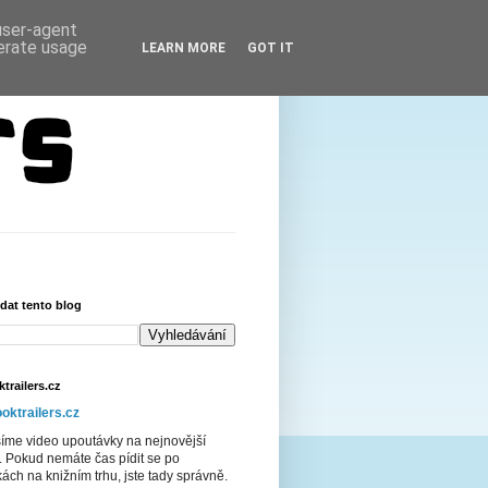
 user-agent
nerate usage
LEARN MORE
GOT IT
dat tento blog
trailers.cz
oktrailers.cz
šíme video upoutávky na nejnovější
. Pokud nemáte čas pídit se po
ách na knižním trhu, jste tady správně.