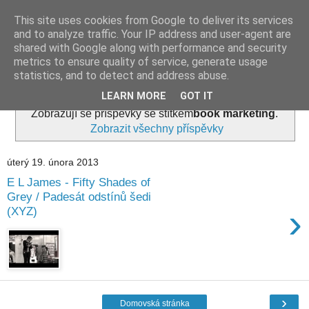
This site uses cookies from Google to deliver its services
and to analyze traffic. Your IP address and user-agent are
shared with Google along with performance and security
metrics to ensure quality of service, generate usage
statistics, and to detect and address abuse.
LEARN MORE
GOT IT
Zobrazují se příspěvky se štítkem
book marketing
.
Zobrazit všechny příspěvky
úterý 19. února 2013
E L James - Fifty Shades of
Grey / Padesát odstínů šedi
›
(XYZ)
›
Domovská stránka