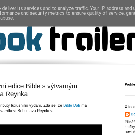
deliver its services and to analyze traffic. Your IP address and
formance and security metrics to ensure quality of service, ge
 abuse.
vní edice Bible s výtvarným
Prohle
va Reynka
tributy luxusního vydání. Zdá se, že
Bible Dalí
má
O book
tvarníkovi Bohuslavu Reynkovi.
Bo
Přiná
knížky
novink