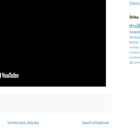
Zobraz
Štítky
thril
detek
fantas
humor
erotika
hudebn
multim
(1)
písn
Domovská stránka
Starší příspěvek