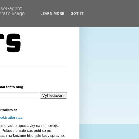
 user-agent
nerate usage
LEARN MORE
GOT IT
dat tento blog
trailers.cz
oktrailers.cz
šíme video upoutávky na nejnovější
. Pokud nemáte čas pídit se po
ách na knižním trhu, jste tady správně.