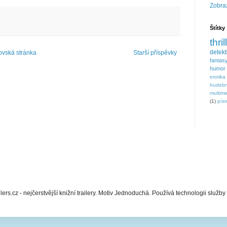
Zobraz
Štítky
thril
detek
vská stránka
Starší příspěvky
fantas
humor
erotika
hudebn
multim
(1)
písn
lers.cz - nejčerstvější knižní trailery. Motiv Jednoduchá. Používá technologii služby