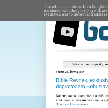
This site uses cookies from Google to 
are shared with Google along with per
statistics, and to detect and address
Zobrazují se příspěvky se
neděle 22. června 2014
Bible Reynek, exklusi
doprovodem Bohusla
Kožená vazba, zlatá ořízka a další a
konkurenci v českém básníkovi a vý
Shlédnout knižní trailer »