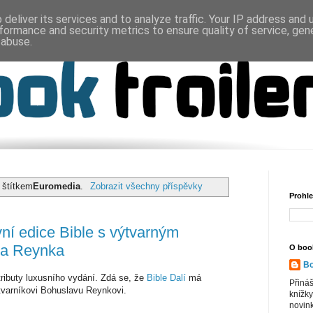
deliver its services and to analyze traffic. Your IP address and
formance and security metrics to ensure quality of service, ge
 abuse.
 štítkem
Euromedia
.
Zobrazit všechny příspěvky
Prohle
vní edice Bible s výtvarným
va Reynka
O book
Bo
tributy luxusního vydání. Zdá se, že
Bible Dalí
má
Přiná
tvarníkovi Bohuslavu Reynkovi.
knížky
novink