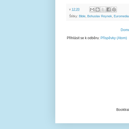
v
12:20
Štítky:
Bible
,
Bohuslav Reynek
,
Euromedia
Domo
Přihlásit se k odběru:
Příspěvky (Atom)
Booktrai