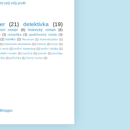
it celý můj profil
ler
(21)
detektivka
(19)
tivní román
(6)
historický román
(6)
y
(3)
romantika
(3)
společenský román
(3)
(2)
komiks
(2)
Recenze
(1)
dobrodružství
(1)
(1)
historická detektivka
(1)
historie
(1)
horor
(1)
í texty
(1)
knižní marketing
(1)
knižní obálky
(1)
ediální román
(1)
naučná
(1)
poezie
(1)
povídky
ičky
(1)
příručka
(1)
černý humor
(1)
Blogger
.