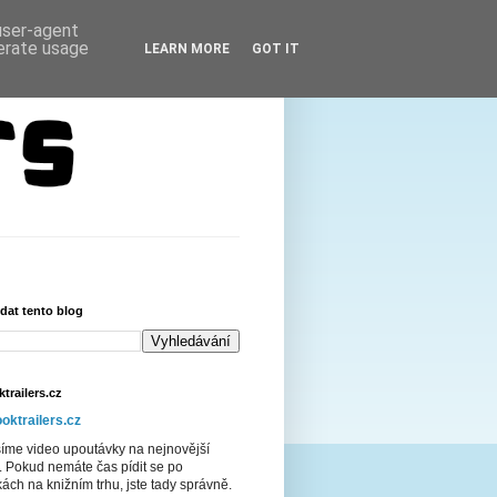
 user-agent
nerate usage
LEARN MORE
GOT IT
dat tento blog
trailers.cz
oktrailers.cz
šíme video upoutávky na nejnovější
. Pokud nemáte čas pídit se po
ách na knižním trhu, jste tady správně.